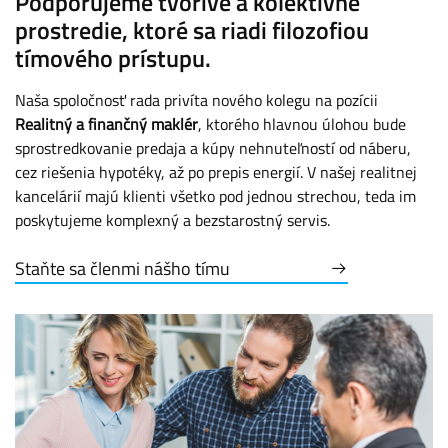
Podporujeme tvorivé a kolektívne
prostredie, ktoré sa riadi filozofiou
tímového prístupu.
Naša spoločnosť rada privíta nového kolegu na pozícii
Realitný a finančný maklér
, ktorého hlavnou úlohou bude
sprostredkovanie predaja a kúpy nehnuteľností od náberu,
cez riešenia hypotéky, až po prepis energií. V našej realitnej
kancelárií majú klienti všetko pod jednou strechou, teda im
poskytujeme komplexný a bezstarostný servis.
Staňte sa členmi nášho tímu