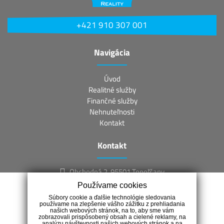
+421 910 307 001
Navigácia
Úvod
Realitné služby
Finančné služby
Nehnuteľnosti
Kontakt
Kontakt
Obchodná 2, 95501 Topoľčany
+421 910 307 001
Používame cookies
info@regalreality.sk
Súbory cookie a ďalšie technológie sledovania
používame na zlepšenie vášho zážitku z prehliadania
našich webových stránok, na to, aby sme vám
zobrazovali prispôsobený obsah a cielené reklamy, na
analýzu návštevnosti našich webových stránok a na