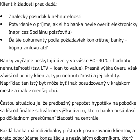
Klient k žiadosti predkladá:
Znalecký posudok k nehnuteľnosti
Potvrdenie o príjme, ak si ho banka nevie overiť elektronicky
(napr. cez Sociálnu poisťovňu)
Ďalšie dokumenty podľa požiadaviek konkrétnej banky -
kúpnu zmluvu atď...
Banky zvyčajne poskytujú úvery vo výške 80–90 % z hodnoty
nehnuteľnosti (tzv. LTV – loan to value). Presná výška úveru však
závisí od bonity klienta, typu nehnuteľnosti a jej lokality.
Napríklad ten istý byt môže byť inak posudzovaný v krajskom
meste a inak v menšej obci.
Častou situáciou je, že predbežný prepočet hypotéky na pobočke
sa líši od finálne schválenej výšky úveru, ktorú banka odsúhlasí
po dôkladnom preskúmaní žiadosti na centrále.
Každá banka má individuálny prístup k posudzovaniu klientov, a
preto odporúčame konzultáciu s nezávislým odborníkom, ktorý