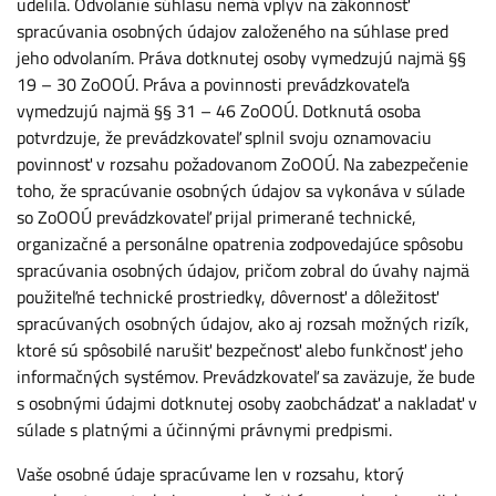
udelila. Odvolanie súhlasu nemá vplyv na zákonnosť
spracúvania osobných údajov založeného na súhlase pred
jeho odvolaním. Práva dotknutej osoby vymedzujú najmä §§
19 – 30 ZoOOÚ. Práva a povinnosti prevádzkovateľa
vymedzujú najmä §§ 31 – 46 ZoOOÚ. Dotknutá osoba
potvrdzuje, že prevádzkovateľ splnil svoju oznamovaciu
povinnosť v rozsahu požadovanom ZoOOÚ. Na zabezpečenie
toho, že spracúvanie osobných údajov sa vykonáva v súlade
so ZoOOÚ prevádzkovateľ prijal primerané technické,
organizačné a personálne opatrenia zodpovedajúce spôsobu
spracúvania osobných údajov, pričom zobral do úvahy najmä
použiteľné technické prostriedky, dôvernosť a dôležitosť
spracúvaných osobných údajov, ako aj rozsah možných rizík,
ktoré sú spôsobilé narušiť bezpečnosť alebo funkčnosť jeho
informačných systémov. Prevádzkovateľ sa zaväzuje, že bude
s osobnými údajmi dotknutej osoby zaobchádzať a nakladať v
súlade s platnými a účinnými právnymi predpismi.
Vaše osobné údaje spracúvame len v rozsahu, ktorý