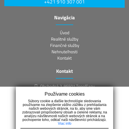
+421 910 307 001
Navigácia
Úvod
Realitné služby
Finančné služby
Nehnuteľnosti
Kontakt
Kontakt
Obchodná 2, 95501 Topoľčany
+421 910 307 001
Používame cookies
info@regalreality.sk
Súbory cookie a ďalšie technológie sledovania
používame na zlepšenie vášho zážitku z prehliadania
našich webových stránok, na to, aby sme vám
zobrazovali prispôsobený obsah a cielené reklamy, na
analýzu návštevnosti našich webových stránok a na
pochopenie toho, odkiaľ naši návštevníci prichádzajú.
Viac info