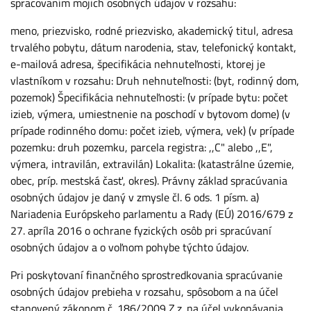
spracovaním mojich osobných údajov v rozsahu:
meno, priezvisko, rodné priezvisko, akademický titul, adresa
trvalého pobytu, dátum narodenia, stav, telefonický kontakt,
e-mailová adresa, špecifikácia nehnuteľnosti, ktorej je
vlastníkom v rozsahu: Druh nehnuteľnosti: (byt, rodinný dom,
pozemok) Špecifikácia nehnuteľnosti: (v prípade bytu: počet
izieb, výmera, umiestnenie na poschodí v bytovom dome) (v
prípade rodinného domu: počet izieb, výmera, vek) (v prípade
pozemku: druh pozemku, parcela registra: ,,C" alebo ,,E",
výmera, intravilán, extravilán) Lokalita: (katastrálne územie,
obec, príp. mestská časť, okres). Právny základ spracúvania
osobných údajov je daný v zmysle čl. 6 ods. 1 písm. a)
Nariadenia Európskeho parlamentu a Rady (EÚ) 2016/679 z
27. apríla 2016 o ochrane fyzických osôb pri spracúvaní
osobných údajov a o voľnom pohybe týchto údajov.
Pri poskytovaní finančného sprostredkovania spracúvanie
osobných údajov prebieha v rozsahu, spôsobom a na účel
stanovený zákonom č. 186/2009 Z.z. na účel vykonávania