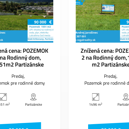
ená cena: POZEMOK
Znížená cena: PO
 na Rodinný dom,
2 na Rodinný dom,
51m2 Partizánske
m2 Partizánsk
Predaj
Predaj
emok pre rodinné domy
Pozemok pre rodinné 
2
2
551 m
Partizánske
1496 m
Partizá