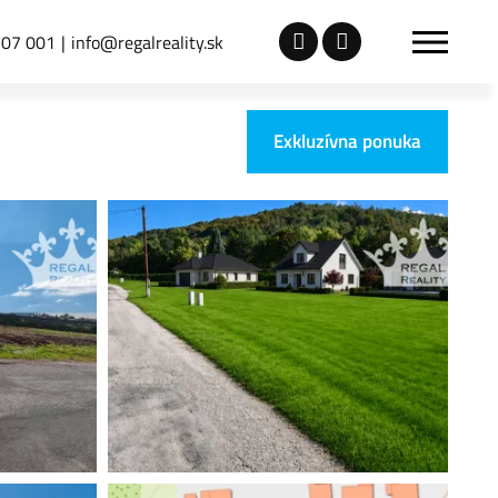
307 001
info@regalreality.sk
Exkluzívna ponuka