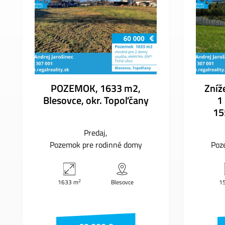
POZEMOK, 1633 m2,
Zníž
Blesovce, okr. Topoľčany
1
15
Predaj
Pozemok pre rodinné domy
Poz
2
1633 m
Blesovce
1