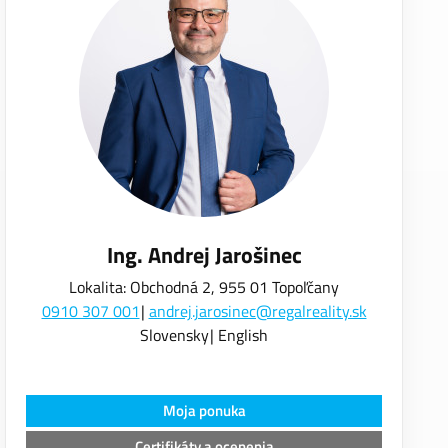
Ing. Andrej Jarošinec
Lokalita: Obchodná 2, 955 01 Topoľčany
0910 307 001
andrej.jarosinec@regalreality.sk
Slovensky
English
Moja ponuka
Certifikáty a ocenenia