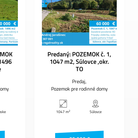
ZEMOK
Predaný: POZEMOK č. 1,
1496
1047 m2, Súlovce ,okr.
e
TO
Predaj
domy
Pozemok pre rodinné domy
2
nske
1047 m
Súlovce