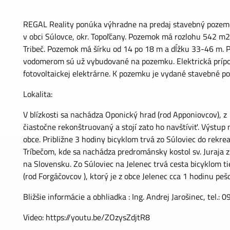
REGAL Reality ponúka výhradne na predaj stavebný pozem
v obci Súlovce, okr. Topoľčany. Pozemok má rozlohu 542 m2 
Tribeč. Pozemok má šírku od 14 po 18 m a dĺžku 33-46 m. Pr
vodomerom sú už vybudované na pozemku. Elektrická prípoj
fotovoltaickej elektrárne. K pozemku je vydané stavebné p
Lokalita:
V blízkosti sa nachádza Oponický hrad (rod Apponiovcov), z
čiastočne rekonštruovaný a stojí zato ho navštíviť. Výstup 
obce. Približne 3 hodiny bicyklom trvá zo Súloviec do rekre
Tríbečom, kde sa nachádza predrománsky kostol sv. Juraja z 
na Slovensku. Zo Súloviec na Jelenec trvá cesta bicyklom t
(rod Forgáčovcov ), ktorý je z obce Jelenec cca 1 hodinu pešo
Bližšie informácie a obhliadka : Ing. Andrej Jarošinec, tel.
Video:
https://youtu.be/ZOzysZdjtR8