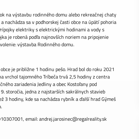
ok na výstavbu rodinného domu alebo rekreačnej chaty
a nachádza sa v podhorskej časti obce na úpätí pohoria
ípojky elektriky s elektrickými hodinami a vody s
ka je robená podľa najnovších noriem na pripojenie
ovolenie: výstavba Rodinného domu.
 obce je približne 1 hodinu pešo. Hrad bol do roku 2021
na vrchol tajomného Tríbeča trvá 2,5 hodiny z centra
ačného zariadenia Jedliny a obec Kostoľany pod
9. storočia, jedna z najstarších sakrálnych stavieb
iež 3 hodiny, kde sa nachádza rybník a ďalší hrad Gýmeš
.
: 0910307001, email:
andrej.jarosinec@regalreality.sk