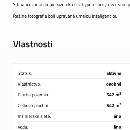
S financovaním kúpy pozemku cez hypotekárny úver vám pom
Reálne fotografie boli upravené umelou inteligenciou.
Vlastnosti
Status:
aktívne
Vlastníctvo:
osobné
2
Plocha pozemku:
542 m
2
Celková plocha:
542 m
Inžinierske siete:
áno
Voda:
áno