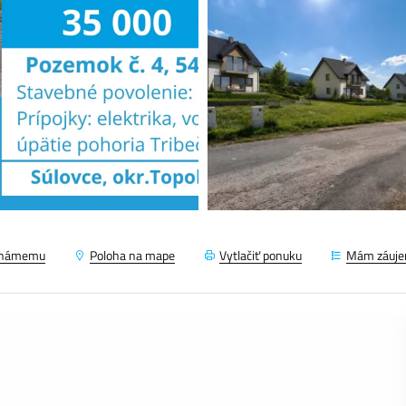
známemu
Poloha na mape
Vytlačiť ponuku
Mám záuj