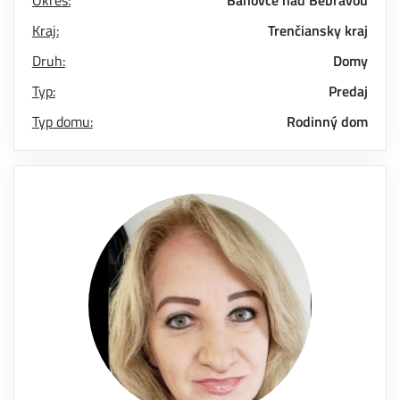
Okres:
Bánovce nad Bebravou
Kraj:
Trenčiansky kraj
Druh:
Domy
Typ:
Predaj
Typ domu:
Rodinný dom