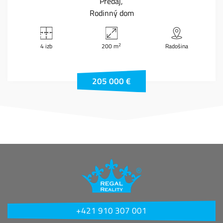
Predaj
Rodinný dom
2
4 izb
200 m
Radošina
205 000 €
+421 910 307 001