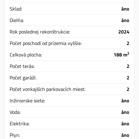
Sklad:
áno
Dielňa:
áno
Rok poslednej rekonštrukcie:
2024
Počet poschodí od prízemia vyššie:
2
2
Celková plocha:
188 m
Počet terás:
2
Počet garáží:
2
Počet vonkajších parkovacích miest:
2
Inžinierske siete:
áno
Voda:
áno
Elektrika:
áno
Plyn:
áno