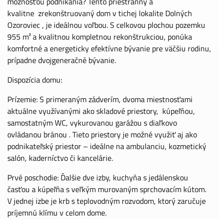
možnosťou podnikania? Tento priestranný a
kvalitne zrekonštruovaný dom v tichej lokalite Dolných
Ozoroviec , je ideálnou voľbou. S celkovou plochou pozemku
955 m² a kvalitnou kompletnou rekonštrukciou, ponúka
komfortné a energeticky efektívne bývanie pre väčšiu rodinu,
prípadne dvojgeneračné bývanie.
Dispozícia domu:
Prízemie: S primeraným zádverím, dvoma miestnosťami
aktuálne využívanými ako skladové priestory, kúpeľňou,
samostatným WC, vykurovanou garážou s diaľkovo
ovládanou bránou . Tieto priestory je možné využiť aj ako
podnikateľský priestor – ideálne na ambulanciu, kozmetický
salón, kaderníctvo či kancelárie.
Prvé poschodie: Ďalšie dve izby, kuchyňa s jedálenskou
časťou a kúpeľňa s veľkým murovaným sprchovacím kútom.
V jednej izbe je krb s teplovodným rozvodom, ktorý zaručuje
príjemnú klímu v celom dome.