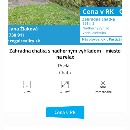
Záhradná chatka s nádherným výhľadom - miesto
na relax
Predaj
Chata
2
2 izb
45 m
Partizánske
Cena v RK