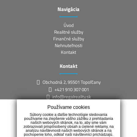
Navigácia
Úvod
Realitné služby
Finančné služby
Nehnuteľnosti
Kontakt
Kontakt
Obchodná 2, 95501 Topoľčany
+421 910 307 001
info@regalreality.sk
Používame cookies
Súbory cookie a ďalšie technológie sledovania
používame na zlepšenie vášho zážitku z prehliadania
našich webových stránok, na to, aby sme vám
zobrazovali prispôsobený obsah a cielené reklamy, na
analýzu návštevnosti našich webových stránok a na
Ako moderná spoločnosť, s originálnym prístupom ku klientom,
pochopenie toho, odkiaľ naši návštevníci prichádzajú.