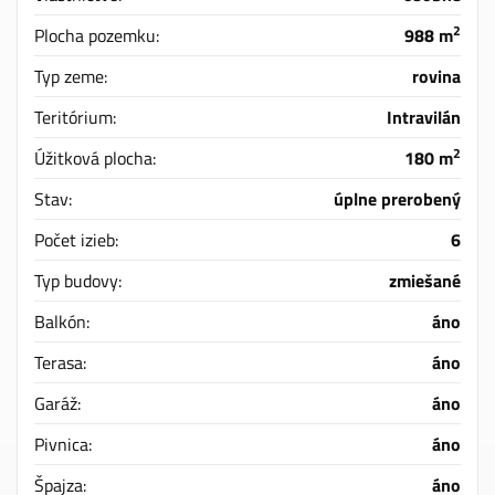
2
Plocha pozemku:
988 m
Typ zeme:
rovina
Teritórium:
Intravilán
2
Úžitková plocha:
180 m
Stav:
úplne prerobený
Počet izieb:
6
Typ budovy:
zmiešané
Balkón:
áno
Terasa:
áno
Garáž:
áno
Pivnica:
áno
Špajza:
áno