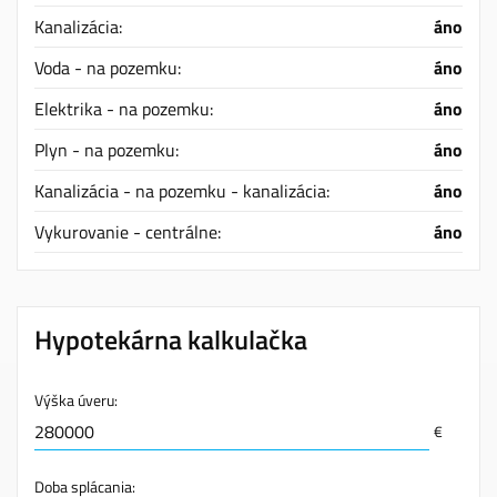
Kanalizácia:
áno
Voda - na pozemku:
áno
Elektrika - na pozemku:
áno
Plyn - na pozemku:
áno
Kanalizácia - na pozemku - kanalizácia:
áno
Vykurovanie - centrálne:
áno
Hypotekárna kalkulačka
Výška úveru:
€
Doba splácania: