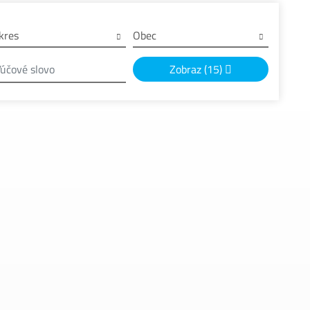
kres
Obec
Zobraz
(15)